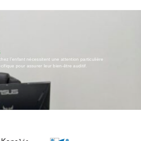
s
ez l’enfant nécessitent une attention particulière
ique pour assurer leur bien-être auditif.